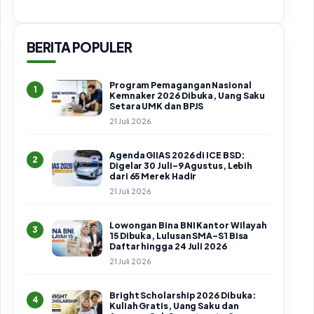
BERITA POPULER
Program Pemagangan Nasional
1
Kemnaker 2026 Dibuka, Uang Saku
Setara UMK dan BPJS
21 Juli 2026
Agenda GIIAS 2026 di ICE BSD:
2
Digelar 30 Juli–9 Agustus, Lebih
dari 65 Merek Hadir
21 Juli 2026
Lowongan Bina BNI Kantor Wilayah
3
15 Dibuka, Lulusan SMA–S1 Bisa
Daftar hingga 24 Juli 2026
21 Juli 2026
Bright Scholarship 2026 Dibuka:
4
Kuliah Gratis, Uang Saku dan