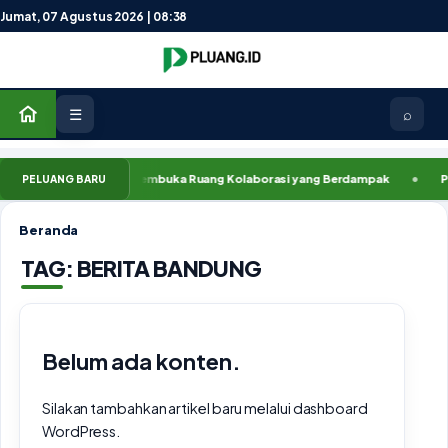
Lewati ke konten
Jumat, 07 Agustus 2026 | 08:38
☰
⌕
k Mitra Pluang.ID, Membuka Ruang Kolaborasi yang Berdampak
Pluang
PELUANG BARU
Beranda
TAG:
BERITA BANDUNG
Belum ada konten.
Silakan tambahkan artikel baru melalui dashboard
WordPress.