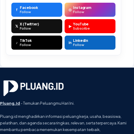
Facebook
Instagram
f
◎
Follow
Follow
X (Twitter)
YouTube
𝕏
▶
Follow
Subscribe
TikTok
LinkedIn
♪
in
Follow
Follow
Pluang.id
- Temukan Peluangmu Hari Ini.
Pluang.id menghadirkan informasi peluang kerja, usaha, beasiswa,
pelatihan, dan agenda secara ringkas, relevan, serta terpercaya. Kami
membantu pembaca menemukan kesempatan terbaik,