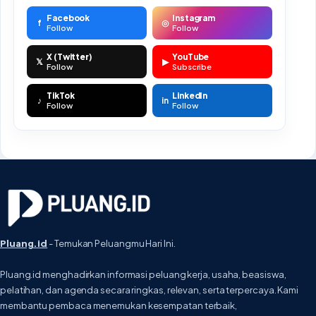
Facebook
Instagram
f
◎
Follow
Follow
X (Twitter)
YouTube
𝕏
▶
Follow
Subscribe
TikTok
LinkedIn
♪
in
Follow
Follow
Pluang.id
- Temukan Peluangmu Hari Ini.
Pluang.id menghadirkan informasi peluang kerja, usaha, beasiswa,
pelatihan, dan agenda secara ringkas, relevan, serta terpercaya. Kami
membantu pembaca menemukan kesempatan terbaik,