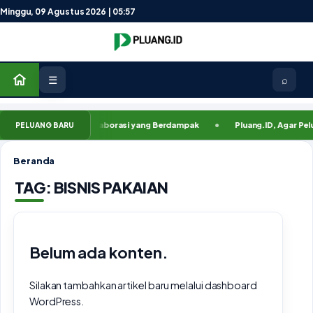
Lewati ke konten
Minggu, 09 Agustus 2026 | 05:57
☰
⌕
D, Membuka Ruang Kolaborasi yang Berdampak
Pluang.ID, Agar Peluang
PELUANG BARU
Beranda
TAG:
BISNIS PAKAIAN
Belum ada konten.
Silakan tambahkan artikel baru melalui dashboard
WordPress.