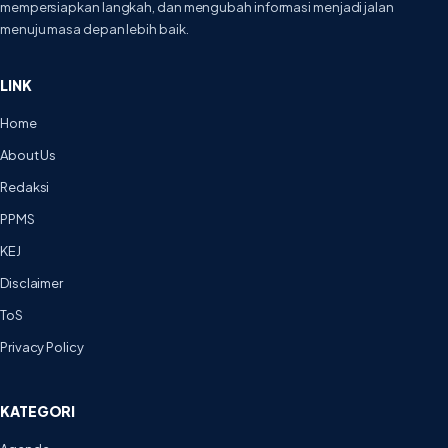
mempersiapkan langkah, dan mengubah informasi menjadi jalan
menuju masa depan lebih baik.
LINK
Home
About Us
Redaksi
PPMS
KEJ
Disclaimer
ToS
Privacy Policy
KATEGORI