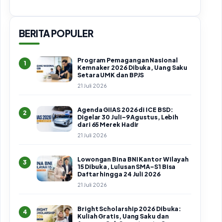
BERITA POPULER
Program Pemagangan Nasional
1
Kemnaker 2026 Dibuka, Uang Saku
Setara UMK dan BPJS
21 Juli 2026
Agenda GIIAS 2026 di ICE BSD:
2
Digelar 30 Juli–9 Agustus, Lebih
dari 65 Merek Hadir
21 Juli 2026
Lowongan Bina BNI Kantor Wilayah
3
15 Dibuka, Lulusan SMA–S1 Bisa
Daftar hingga 24 Juli 2026
21 Juli 2026
Bright Scholarship 2026 Dibuka:
4
Kuliah Gratis, Uang Saku dan