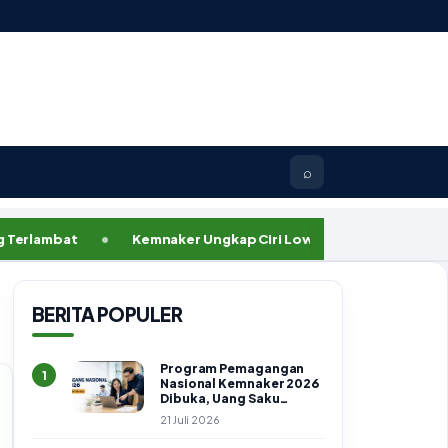
⌕
mbat
Kemnaker Ungkap Ciri Lowongan Kerja Palsu, Pelamar
BERITA POPULER
Program Pemagangan
1
Nasional Kemnaker 2026
Dibuka, Uang Saku
Setara UMK dan BPJS
21 Juli 2026