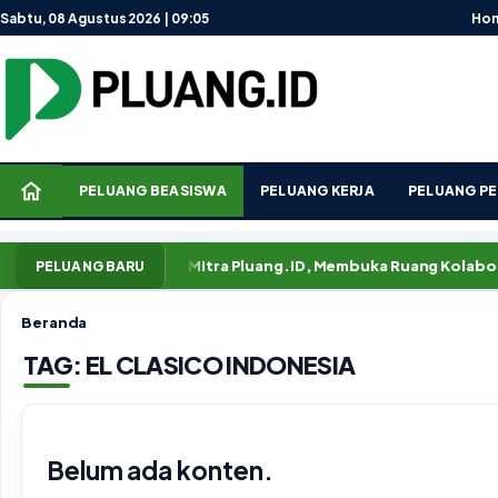
Lewati ke konten
Sabtu, 08 Agustus 2026 | 09:05
Ho
PELUANG BEASISWA
PELUANG KERJA
PELUANG PE
bar
Rubrik Mitra Pluang.ID, Membuka Ruang Kolaborasi ya
PELUANG BARU
Beranda
TAG:
EL CLASICO INDONESIA
Belum ada konten.