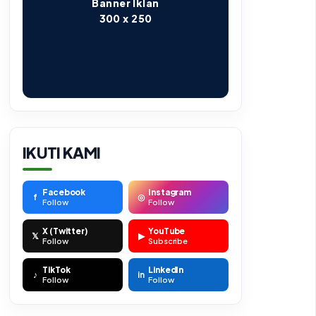
Banner Iklan
300 x 250
IKUTI KAMI
Facebook
Instagram
f
◎
Follow
Follow
X (Twitter)
YouTube
𝕏
▶
Follow
Subscribe
TikTok
LinkedIn
♪
in
Follow
Follow