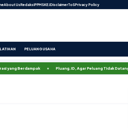
me
About Us
Redaksi
PPMS
KEJ
Disclaimer
ToS
Privacy Policy
LATIHAN
PELUANG USAHA
ng Berdampak
Pluang.ID, Agar Peluang Tidak Datang Terla