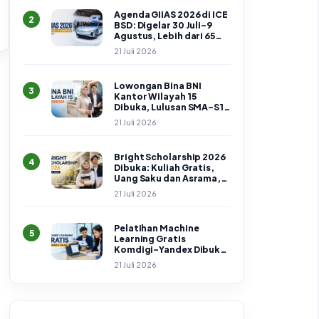
Agenda GIIAS 2026 di ICE
2
BSD: Digelar 30 Juli–9
Agustus, Lebih dari 65
Merek Hadir
21 Juli 2026
Lowongan Bina BNI
3
Kantor Wilayah 15
Dibuka, Lulusan SMA–S1
Bisa Daftar hingga 24 Juli
21 Juli 2026
2026
Bright Scholarship 2026
4
Dibuka: Kuliah Gratis,
Uang Saku dan Asrama,
Cek Syarat serta Cara
21 Juli 2026
Daftar
Pelatihan Machine
5
Learning Gratis
Komdigi–Yandex Dibuka
hingga 25 Juli 2026
21 Juli 2026