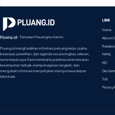
LINK
Home
Pluang.id
- Temukan Peluangmu Hari Ini.
About U
Redaksi
Pluang.id menghadirkan informasi peluang kerja, usaha,
beasiswa, pelatihan, dan agenda secara ringkas, relevan,
PPMS
serta terpercaya. Kami membantu pembaca menemukan
KEJ
kesempatan terbaik, mempersiapkan langkah, dan
mengubah informasi menjadi jalan menuju masa depan
Disclai
lebih baik.
ToS
Privacy 