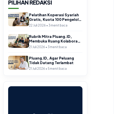
PILIHAN REDAKSI
Pelatihan Koperasi Syariah
Gratis, Kuota 100 Pengelola
di Jabar
22 Juli 2026 • 3 menit baca
Rubrik Mitra Pluang.ID,
Membuka Ruang Kolaborasi
yang Berdampak
21 Juli 2026 • 3 menit baca
Pluang.ID, Agar Peluang
Tidak Datang Terlambat
21 Juli 2026 • 5 menit baca