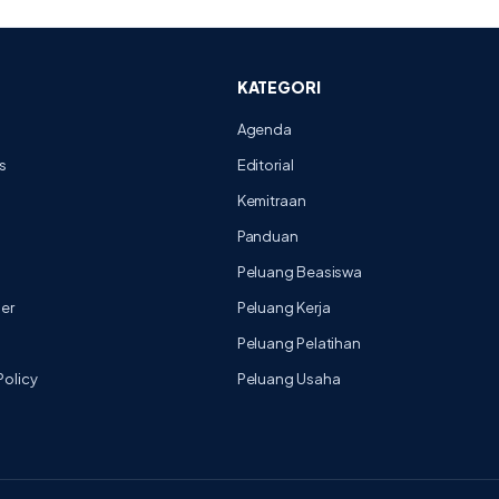
KATEGORI
Agenda
s
Editorial
Kemitraan
Panduan
Peluang Beasiswa
mer
Peluang Kerja
Peluang Pelatihan
Policy
Peluang Usaha