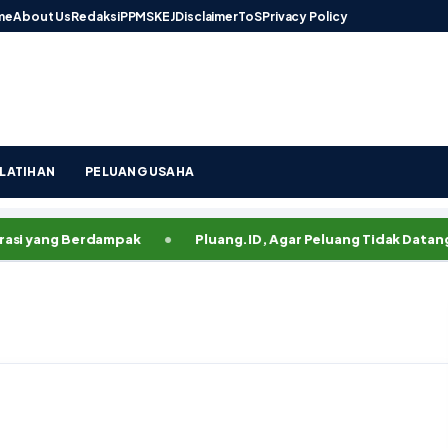
me
About Us
Redaksi
PPMS
KEJ
Disclaimer
ToS
Privacy Policy
LATIHAN
PELUANG USAHA
ng Berdampak
Pluang.ID, Agar Peluang Tidak Datang Terla