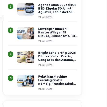
Agenda GIIAS 2026 di ICE
2
BSD: Digelar 30 Juli–9
Agustus, Lebih dari 65
Merek Hadir
21 Juli 2026
Lowongan Bina BNI
3
Kantor Wilayah 15
Dibuka, Lulusan SMA–S1
Bisa Daftar hingga 24 Juli
21 Juli 2026
2026
Bright Scholarship 2026
4
Dibuka: Kuliah Gratis,
Uang Saku dan Asrama,
Cek Syarat serta Cara
21 Juli 2026
Daftar
Pelatihan Machine
5
Learning Gratis
Komdigi–Yandex Dibuka
hingga 25 Juli 2026
21 Juli 2026