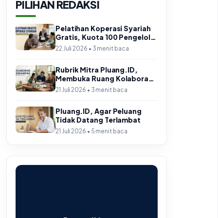
PILIHAN REDAKSI
Pelatihan Koperasi Syariah
Gratis, Kuota 100 Pengelola
di Jabar
22 Juli 2026 • 3 menit baca
Rubrik Mitra Pluang.ID,
Membuka Ruang Kolaborasi
yang Berdampak
21 Juli 2026 • 3 menit baca
Pluang.ID, Agar Peluang
Tidak Datang Terlambat
21 Juli 2026 • 5 menit baca