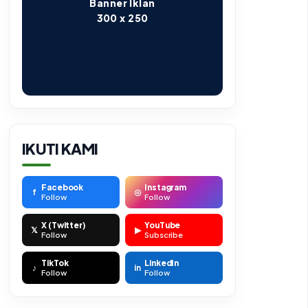
Banner Iklan
300 x 250
IKUTI KAMI
Facebook
Instagram
f
◎
Follow
Follow
X (Twitter)
YouTube
𝕏
▶
Follow
Subscribe
TikTok
LinkedIn
♪
in
Follow
Follow