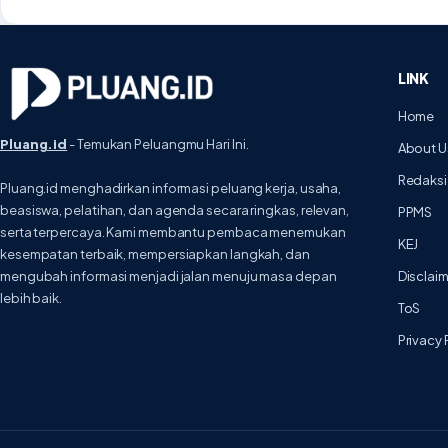
LINK
Home
Pluang.id
- Temukan Peluangmu Hari Ini.
About U
Redaksi
Pluang.id menghadirkan informasi peluang kerja, usaha,
beasiswa, pelatihan, dan agenda secara ringkas, relevan,
PPMS
serta terpercaya. Kami membantu pembaca menemukan
KEJ
kesempatan terbaik, mempersiapkan langkah, dan
mengubah informasi menjadi jalan menuju masa depan
Disclai
lebih baik.
ToS
Privacy 