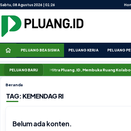
Lewati ke konten
Sabtu, 08 Agustus 2026 | 01:26
Ho
PELUANG BEASISWA
PELUANG KERJA
PELUANG PE
bar
Rubrik Mitra Pluang.ID, Membuka Ruang Kolaborasi ya
PELUANG BARU
Beranda
TAG:
KEMENDAG RI
Belum ada konten.