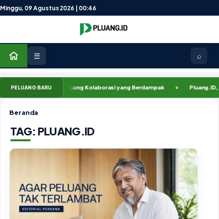
Lewati ke konten
Minggu, 09 Agustus 2026 | 00:46
☰
⌕
luang.ID, Membuka Ruang Kolaborasi yang Berdampak
Pluang.ID, Agar
PELUANG BARU
Beranda
TAG:
PLUANG.ID