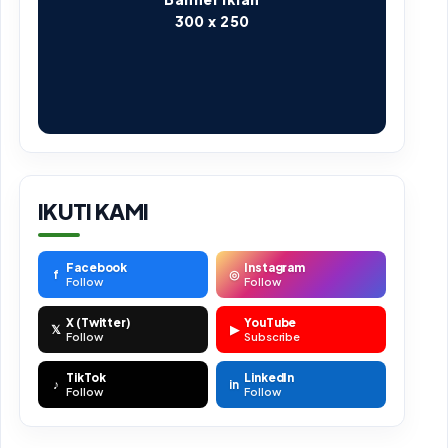
300 x 250
IKUTI KAMI
Facebook
Instagram
f
◎
Follow
Follow
X (Twitter)
YouTube
𝕏
▶
Follow
Subscribe
TikTok
LinkedIn
♪
in
Follow
Follow