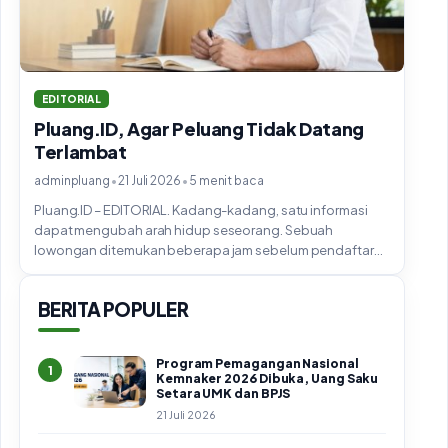
EDITORIAL
Pluang.ID, Agar Peluang Tidak Datang
Terlambat
•
•
adminpluang
21 Juli 2026
5 menit baca
Pluang.ID – EDITORIAL. Kadang-kadang, satu informasi
dapat mengubah arah hidup seseorang. Sebuah
lowongan ditemukan beberapa jam sebelum pendaftaran
ditutup. Informasi beasiswa...
BERITA POPULER
Program Pemagangan Nasional
1
Kemnaker 2026 Dibuka, Uang Saku
Setara UMK dan BPJS
21 Juli 2026