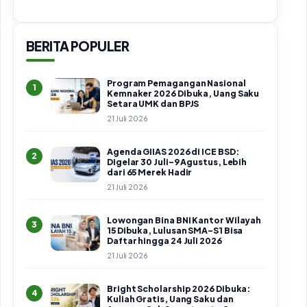
BERITA POPULER
Program Pemagangan Nasional
1
Kemnaker 2026 Dibuka, Uang Saku
Setara UMK dan BPJS
21 Juli 2026
Agenda GIIAS 2026 di ICE BSD:
2
Digelar 30 Juli–9 Agustus, Lebih
dari 65 Merek Hadir
21 Juli 2026
Lowongan Bina BNI Kantor Wilayah
3
15 Dibuka, Lulusan SMA–S1 Bisa
Daftar hingga 24 Juli 2026
21 Juli 2026
Bright Scholarship 2026 Dibuka:
4
Kuliah Gratis, Uang Saku dan