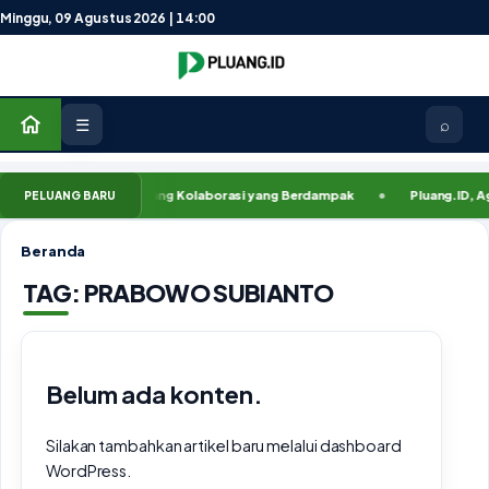
Lewati ke konten
Minggu, 09 Agustus 2026 | 14:00
☰
⌕
uang.ID, Membuka Ruang Kolaborasi yang Berdampak
Pluang.ID, Agar 
PELUANG BARU
Beranda
TAG:
PRABOWO SUBIANTO
Belum ada konten.
Silakan tambahkan artikel baru melalui dashboard
WordPress.