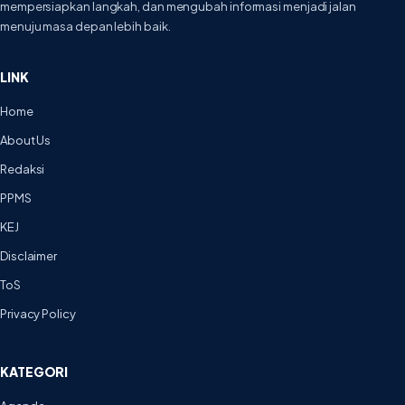
mempersiapkan langkah, dan mengubah informasi menjadi jalan
menuju masa depan lebih baik.
LINK
Home
About Us
Redaksi
PPMS
KEJ
Disclaimer
ToS
Privacy Policy
KATEGORI