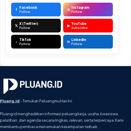
Facebook
Instagram
f
◎
Follow
Follow
X (Twitter)
YouTube
𝕏
▶
Follow
Subscribe
TikTok
LinkedIn
♪
in
Follow
Follow
Pluang.id
- Temukan Peluangmu Hari Ini.
Pluang.id menghadirkan informasi peluang kerja, usaha, beasiswa,
pelatihan, dan agenda secara ringkas, relevan, serta terpercaya. Kami
membantu pembaca menemukan kesempatan terbaik,