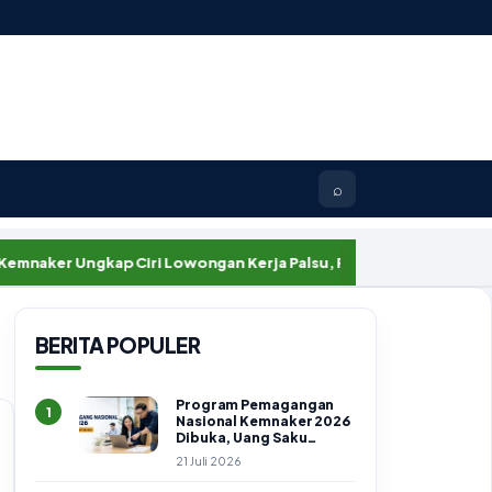
⌕
r Ungkap Ciri Lowongan Kerja Palsu, Pelamar Diminta Waspada
BERITA POPULER
Program Pemagangan
1
Nasional Kemnaker 2026
Dibuka, Uang Saku
Setara UMK dan BPJS
21 Juli 2026