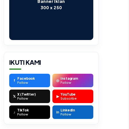
Banner Iklan
300 x 250
IKUTI KAMI
Facebook
Instagram
f
◎
Follow
Follow
X (Twitter)
YouTube
𝕏
▶
Follow
Subscribe
TikTok
LinkedIn
♪
in
Follow
Follow