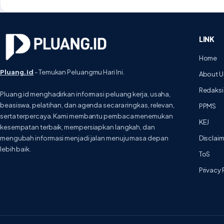
LINK
Home
Pluang.id
- Temukan Peluangmu Hari Ini.
About U
Redaksi
Pluang.id menghadirkan informasi peluang kerja, usaha,
beasiswa, pelatihan, dan agenda secara ringkas, relevan,
PPMS
serta terpercaya. Kami membantu pembaca menemukan
KEJ
kesempatan terbaik, mempersiapkan langkah, dan
mengubah informasi menjadi jalan menuju masa depan
Disclai
lebih baik.
ToS
Privacy 