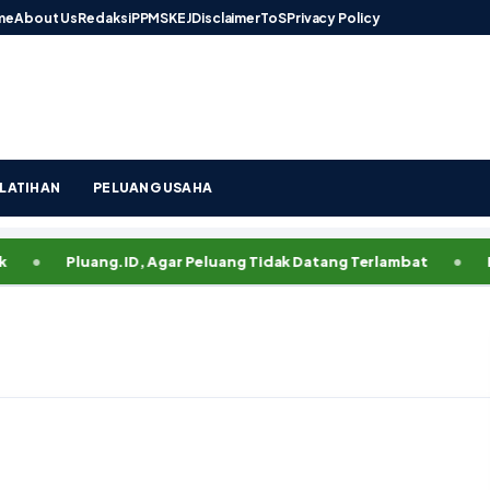
me
About Us
Redaksi
PPMS
KEJ
Disclaimer
ToS
Privacy Policy
LATIHAN
PELUANG USAHA
Pluang.ID, Agar Peluang Tidak Datang Terlambat
Kemnake