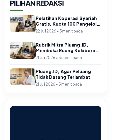
PILIHAN REDAKSI
Pelatihan Koperasi Syariah
Gratis, Kuota 100 Pengelola
di Jabar
22 Juli 2026 • 3 menit baca
Rubrik Mitra Pluang.ID,
Membuka Ruang Kolaborasi
yang Berdampak
21 Juli 2026 • 3 menit baca
Pluang.ID, Agar Peluang
Tidak Datang Terlambat
21 Juli 2026 • 5 menit baca