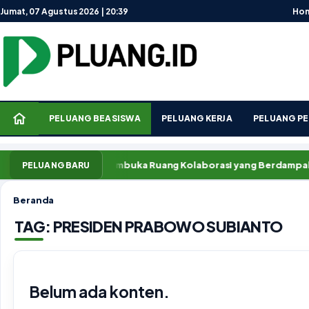
Lewati ke konten
Jumat, 07 Agustus 2026 | 20:39
Ho
PELUANG BEASISWA
PELUANG KERJA
PELUANG PE
tra Pluang.ID, Membuka Ruang Kolaborasi yang Berdampak
PELUANG BARU
Beranda
TAG:
PRESIDEN PRABOWO SUBIANTO
Belum ada konten.