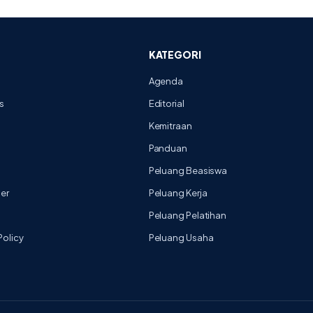
KATEGORI
Agenda
s
Editorial
Kemitraan
Panduan
Peluang Beasiswa
mer
Peluang Kerja
Peluang Pelatihan
Policy
Peluang Usaha