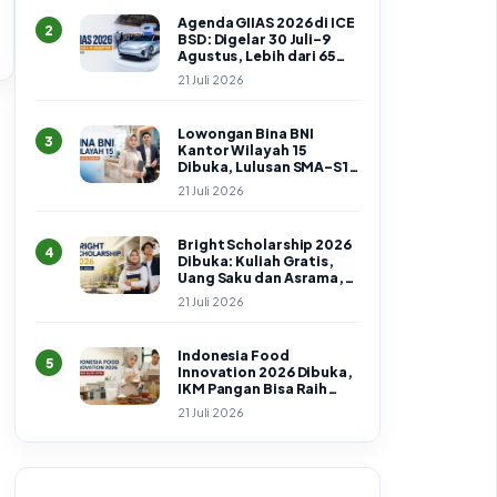
Agenda GIIAS 2026 di ICE
2
BSD: Digelar 30 Juli–9
Agustus, Lebih dari 65
Merek Hadir
21 Juli 2026
Lowongan Bina BNI
3
Kantor Wilayah 15
Dibuka, Lulusan SMA–S1
Bisa Daftar hingga 24 Juli
21 Juli 2026
2026
Bright Scholarship 2026
4
Dibuka: Kuliah Gratis,
Uang Saku dan Asrama,
Cek Syarat serta Cara
21 Juli 2026
Daftar
Indonesia Food
5
Innovation 2026 Dibuka,
IKM Pangan Bisa Raih
Hadiah Rp30 Juta
21 Juli 2026