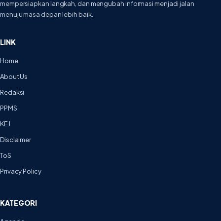
mempersiapkan langkah, dan mengubah informasi menjadi jalan
menuju masa depan lebih baik.
LINK
Home
About Us
Redaksi
PPMS
KEJ
Disclaimer
ToS
Privacy Policy
KATEGORI