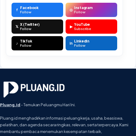
Facebook
Instagram
f
◎
Follow
Follow
X (Twitter)
YouTube
𝕏
▶
Follow
Subscribe
TikTok
LinkedIn
♪
in
Follow
Follow
Pluang.id
- Temukan Peluangmu Hari Ini.
Pluang.id menghadirkan informasi peluang kerja, usaha, beasiswa,
pelatihan, dan agenda secara ringkas, relevan, serta terpercaya. Kami
membantu pembaca menemukan kesempatan terbaik,