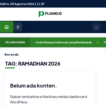
Lewati ke konten
Sabtu, 08 Agustus 2026 | 11:57
☰
⌕
k Mitra Pluang.ID, Membuka Ruang Kolaborasi yang Berdampak
Pluang
PELUANG BARU
Beranda
TAG:
RAMADHAN 2026
Belum ada konten.
Silakan tambahkan artikel baru melalui dashboard
WordPress.