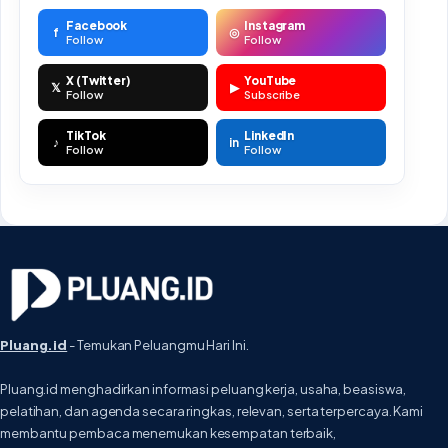
Facebook
Instagram
f
◎
Follow
Follow
X (Twitter)
YouTube
𝕏
▶
Follow
Subscribe
TikTok
LinkedIn
♪
in
Follow
Follow
Pluang.id
- Temukan Peluangmu Hari Ini.
Pluang.id menghadirkan informasi peluang kerja, usaha, beasiswa,
pelatihan, dan agenda secara ringkas, relevan, serta terpercaya. Kami
membantu pembaca menemukan kesempatan terbaik,